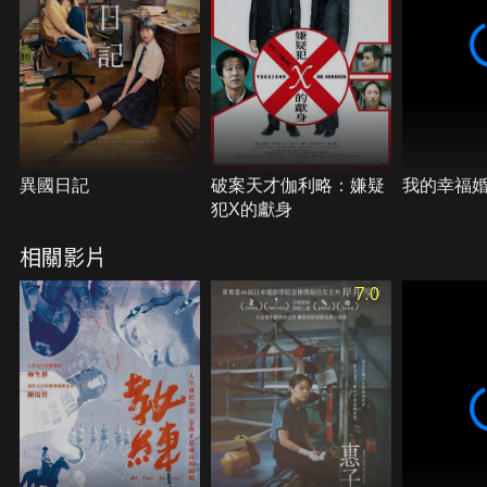
異國日記
破案天才伽利略：嫌疑
我的幸福
犯X的獻身
相關影片
7.0