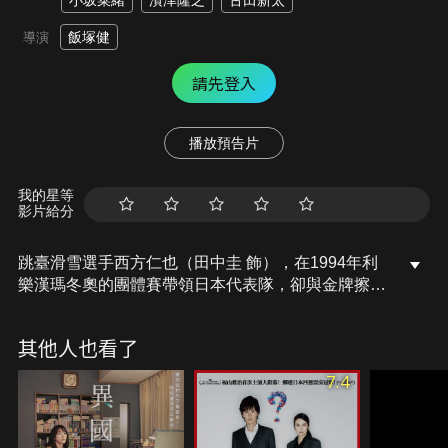
小坂菜緒
濱津隆之
古田新太
飯塚健
導演
請先登入
播放預告片
我的星等
影片給分
跳臺滑雪選手西方仁也（田中圭 飾），在1994年利
樂漢瑪冬奧的團體賽帶領日本代表隊，卻與金牌擦肩
而過，誓言在長野冬奧一雪前恥的他，也因腰傷而落
選代表隊。在他懊悔不已的同時，受邀在比賽前確認
其他人也看了
跳臺的安全，並以「試跳員」的身分參加了長野冬
奧。身為幕後人員而感到屈辱的他，與各自揣懷不同
7.4
想法的其他試跳員開始準備工作。長野冬奧正式開
幕，日本隊第一次跳躍失敗，就在找尋逆轉機會之
時，暴風雪中斷了比賽…。