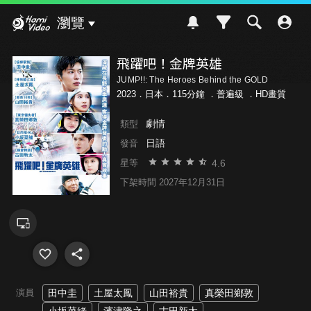
Hami Video
瀏覽
飛躍吧！金牌英雄
JUMP!!: The Heroes Behind the GOLD
2023．日本．115分鐘 ．
普遍級
．HD畫質
劇情
類型
日語
發音
4.6
星等
下架時間 2027年12月31日
演員
田中圭
土屋太鳳
山田裕貴
真榮田鄉敦