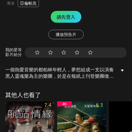
亞倫帕克
導演
請先登入
播放預告片
我的星等
影片給分
一個熱愛音樂的都柏林年輕人，夢想組成一支以演奏
黑人靈魂樂為主的樂團，於是在報紙上刊登樂團徵人
廣告，沒想到吸引了一群各色各樣的音樂愛好者前來
應徵，在經過一番甄選後挑選出二名成員組成名為
其他人也看了
「The Commitments」的樂團，開始一段音樂長征的
歷程。
7.4
6.3