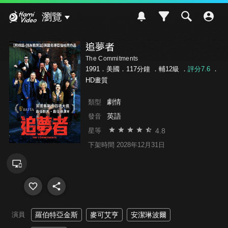
Hami Video
瀏覽
追夢者
The Commitments
1991．美國．117分鐘 ．
輔12級
．
評分7.6
．
HD畫質
劇情
類型
英語
發音
4.8
星等
下架時間 2028年12月31日
演員
羅伯特亞金斯
麥可艾亨
安潔琳波爾