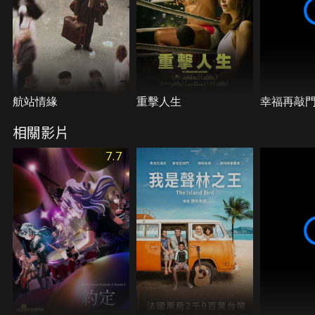
航站情緣
重擊人生
幸福再敲
相關影片
7.7