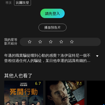
比爾坎登
導演
請先登入
播放預告片
我的星等
影片給分
年邁的職業騙徒嚐到心動的感覺？洛伊寇特尼一個不
曾相信過任何人的騙徒，某日他幸運的認識有錢的寡
婦貝蒂，他開啟一場計畫的騙局，他會按他的計策捲
走貝蒂所有積蓄嗎？
其他人也看了
6.7
7.1