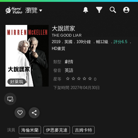
Hami Video
瀏覽
大說謊家
THE GOOD LIAR
2019．英國．109分鐘 ．
輔12級
．
評分6.5
．
HD畫質
劇情
類型
英語
發音
0
星等
好萊塢
下架時間 2027年04月30日
演員
海倫米蘭
伊恩麥克連
吉姆卡特