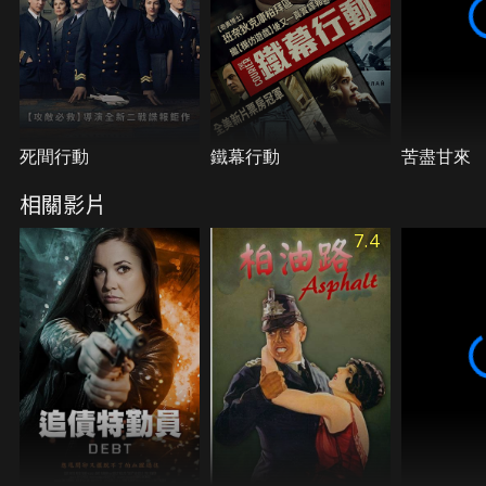
死間行動
鐵幕行動
苦盡甘來
相關影片
7.4