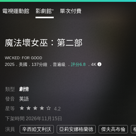
電視運動館
影劇館⁺
單次付費
魔法壞女巫：第二部
WICKED: FOR GOOD
2025．美國．137分鐘 ．
普遍級
．
評分6.8
．4K
類型
劇情
發音
英語
星等
4.2
下架時間 2026年11月15日
演員
辛西婭艾利沃
亞莉安娜格蘭德
傑夫高布倫