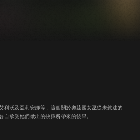
艾利沃及亞莉安娜等，這個關於奧茲國女巫從未敘述的
各自承受她們做出的抉擇所帶來的後果。