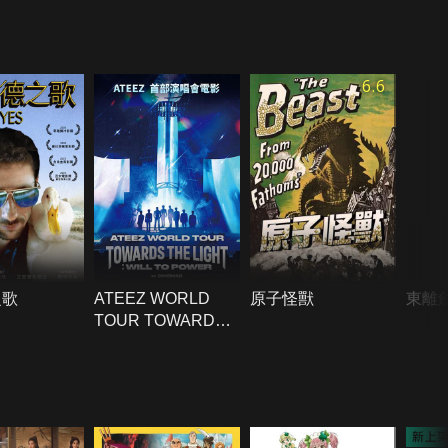
6.6
之歌
ATEEZ WORLD
原子怪獸
東離
TOUR TOWARDS
THE LIGHT：WILL
TO POWER IN
CINEMAS