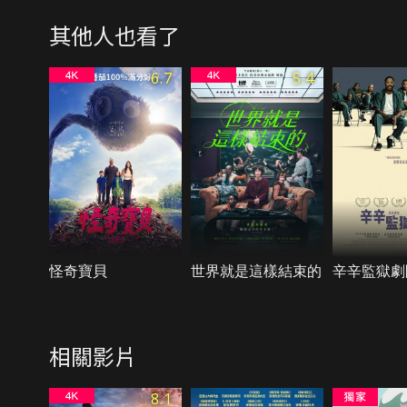
其他人也看了
6.7
5.4
怪奇寶貝
世界就是這樣結束的
辛辛監獄劇
相關影片
8.1