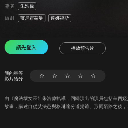
導演
朱浩偉
編劇
薇尼霍茲曼
達娜福斯
請先登入
播放預告片
我的星等
影片給分
由《魔法壞女巫》朱浩偉執導，回歸演出的演員包括辛西婭
故事，講述自從艾法芭與格琳達分道揚鑣、形同陌路之後，