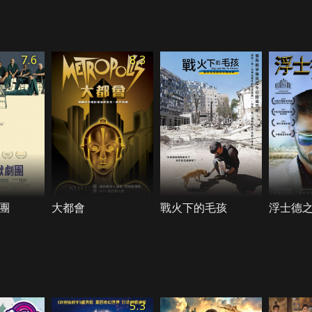
7.6
8.3
團
大都會
戰火下的毛孩
浮士德
5.3