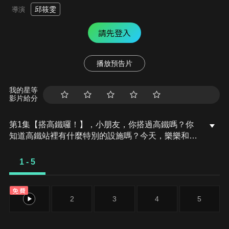
邱筱雯
導演
請先登入
播放預告片
我的星等
影片給分
第1集【搭高鐵囉！】，小朋友，你搭過高鐵嗎？你
知道高鐵站裡有什麼特別的設施嗎？今天，樂樂和康
康要挑戰自己搭乘高鐵！他們會遇到哪些有趣的事
呢？票該怎麼買？上車後該怎麼找座位？旅程中還會
1 - 5
有哪些驚喜等著他們呢？快跟著樂樂一起搭高鐵，看
看他們能不能順利抵達目的地吧！喜歡這次的交通工
免費
具冒險嗎？一起期待下一站的旅程！
1
2
3
4
5