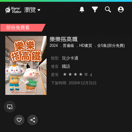
Hami Video
瀏覽
部份免費看
樂樂搭高鐵
2024 ．
普遍級
．HD畫質 ．全5集(部分免費)
兒少卡通
類型
國語
發音
4
星等
下架時間
2026年12月31日