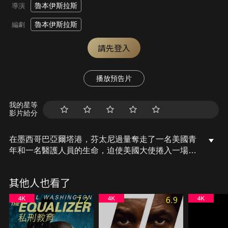
魯本伊斯拉斯
導演
魯本伊斯拉斯
編劇
請先登入
播放預告片
我的星等
影片給分
在墨西哥巴亞爾塔港，芬太尼過量奪走了一名美國青
年和一名醫護人員的生命，迫使美國大使捲入一場孤
注一擲的行動，誓要瓦解販毒集團。前間諜亞伯拉罕
·伍德希爾招募了身陷囹圄的前特工傑克·伯恩——人
其他人也看了
稱「白魔鬼」——一場橫跨叢林、村莊和販毒集團據
點的暴力高風險博弈就此展開。在生存、背叛和復仇
7.2
6.9
的掙扎中，傑克必須在危機進一步失控之前，面對他
的敵人和自己的過去。