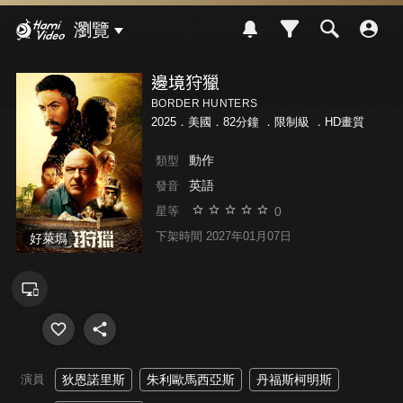
Hami Video
瀏覽
邊境狩獵
BORDER HUNTERS
2025．美國．82分鐘 ．
限制級
．HD畫質
動作
類型
英語
發音
0
星等
下架時間 2027年01月07日
好萊塢
演員
狄恩諾里斯
朱利歐馬西亞斯
丹福斯柯明斯