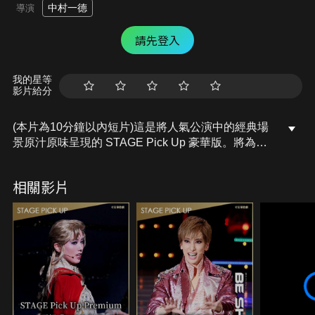
中村一德
導演
請先登入
我的星等
影片給分
(本片為10分鐘以內短片)這是將人氣公演中的經典場
景原汁原味呈現的 STAGE Pick Up 豪華版。將為您
送上鳳月杏的晚餐秀「Gemini」當中，長年來在寶塚
代代傳唱的名曲〈♪愛之歌〉。敬請欣賞觸動人心的
相關影片
歌聲！