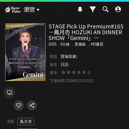
Hami Video
瀏覽
STAGE Pick Up Premium#165
－鳳月杏 HOZUKI AN DINNER
SHOW「Gemini」－
2025．3分鐘 ．
普遍級
．HD畫質
寶塚歌劇
類型
日語
發音
0
星等
下架時間 2026年12月31日
演員
鳳月杏