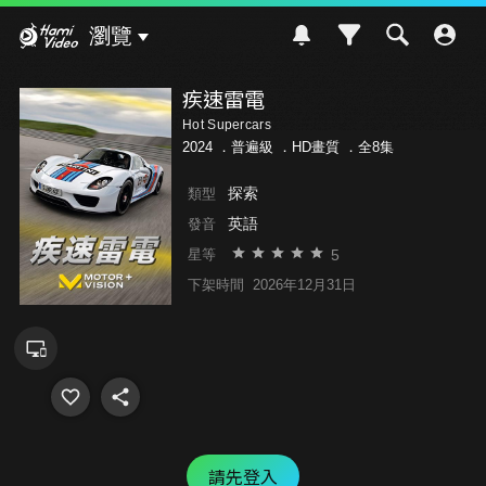
Hami Video
瀏覽
疾速雷電
Hot Supercars
2024 ．
普遍級
．HD畫質 ．全8集
探索
類型
英語
發音
5
星等
下架時間
2026年12月31日
請先登入