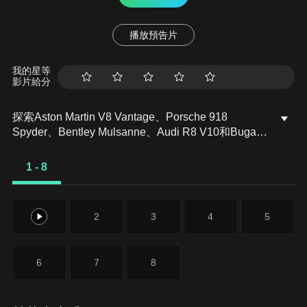
播放預告片
我的星等
影片給分
探索Aston Martin V8 Vantage、Porsche 918
Spyder、Bentley Mulsanne、Audi R8 V10和Bugatti
Veyron Grand Sport Super Vitesse這些獨一無二的超
級跑車。每款車都擁有其獨特的優雅與性能，讓人留
1 - 8
連忘返。我們將帶您親身體驗這些跑車帶來的超凡魅
力與速度感，引領您進入豪華跑車的絢麗世界。
1
2
3
4
5
6
7
8