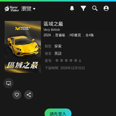
Hami Video
瀏覽
區域之最
Very British
2024 ．
普遍級
．HD畫質 ．全4集
探索
類型
英語
發音
0
星等
下架時間
2026年12月31日
請先登入