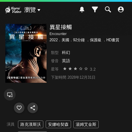
Hami Video
瀏覽
異星接觸
Encounter
2022．美國．92分鐘 ．
保護級
．HD畫質
科幻
類型
英語
發音
3.2
星等
下架時間 2028年12月31日
演員
路克漢斯沃
安娜哈契森
湯姆艾金斯