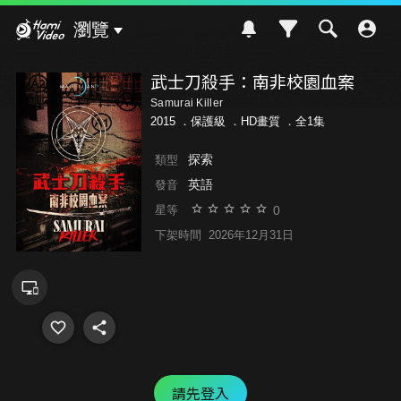
Hami Video
瀏覽
武士刀殺手：南非校園血案
Samurai Killer
2015 ．
保護級
．HD畫質 ．全1集
探索
類型
英語
發音
0
星等
下架時間
2026年12月31日
請先登入