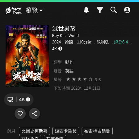
Hami Video
瀏覽
滅世男孩
Boy Kills World
2024．德國．110分鐘 ．
限制級
．
評分6.4
．
4K
動作
類型
英語
發音
3.5
星等
下架時間 2028年12月31日
演員
比爾史柯斯嘉
潔西卡羅瑟
布雷特吉爾曼