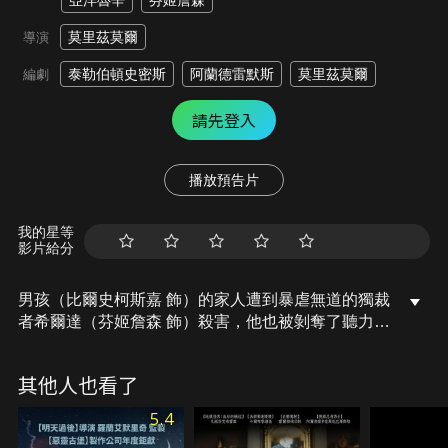
亞洋魯辛
芬姬詹森
莫里茲莫爾
導演
泰勒伯頓史密斯
阿蘭德雷默斯
莫里茲莫爾
編劇
請先登入
播放預告片
我的星等
影片給分
男孩（比爾史柯斯嘉 飾）的家人遭到暴虐無道的獨裁
者希爾達（芬姬詹森 飾）殺害，他也被剝奪了聽力和
說話的能力。為了生存下去，男孩學習唇語，並躲到
叢林裡接受一位神秘薩滿（亞洋魯辛 飾）的訓練，將
其他人也看了
自己鍛鍊成無堅不摧的殺人機器，誓言要讓希爾達血
債血還……。
5.4