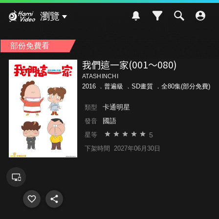
Hami Video
瀏覽
部份免費看
我們這一家(001～080)
ATASHINCHI
2016 ．
普遍級
．SD畫質 ．全80集(部分免費)
卡通明星
類型
國語
發音
5
星等
下架時間
2027年06月30日