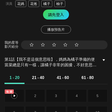
演員
花媽
花爸
橘子
柚子
請先登入
播放預告片
我的星等
影片給分
第1話【我不是這個意思啦】，媽媽為橘子準備的便
當菜總是只有一樣，讓橘子非常的困擾，不好意思大
方的在同學面前吃便當。當橘子向媽媽反應的時候，
才知道原來爸爸也都帶一樣的便當菜。但是橘子仍不
1 - 20
21 - 40
41 - 60
61 - 80
放棄的向媽媽要求，而媽媽也終於明白橘子要的是內
容色彩繽紛的便當…。
免費
1
2
3
4
5