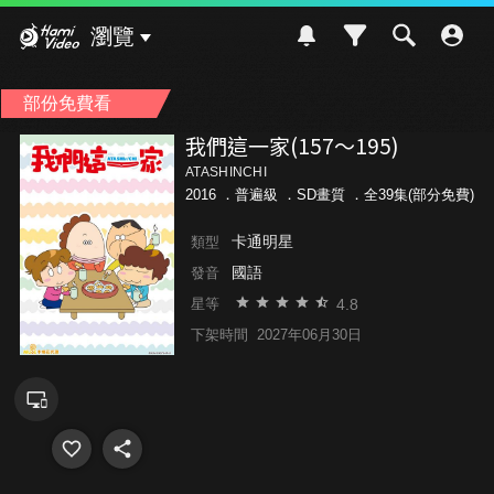
Hami Video
瀏覽
部份免費看
我們這一家(157～195)
ATASHINCHI
2016 ．
普遍級
．SD畫質 ．全39集(部分免費)
卡通明星
類型
國語
發音
4.8
星等
下架時間
2027年06月30日