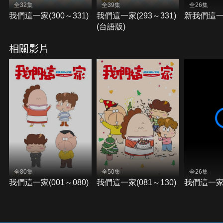
全32集
全39集
全26集
我們這一家(300～331)
我們這一家(293～331)
新我們這一
(台語版)
相關影片
全80集
全50集
全26集
我們這一家(001～080)
我們這一家(081～130)
我們這一家(