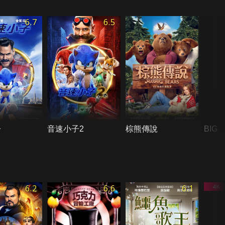
6.7
6.5
子
音速小子2
棕熊傳說
BIG
6.2
6.6
6.1