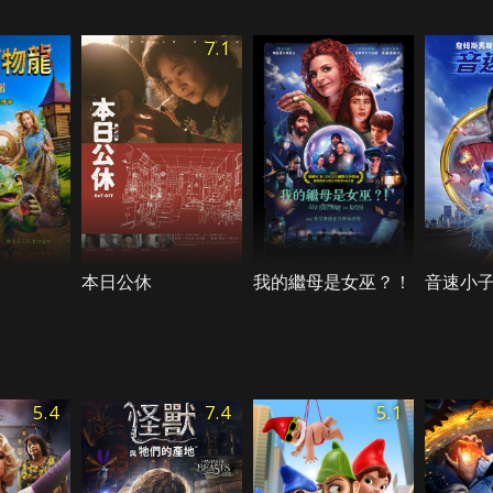
7.1
本日公休
我的繼母是女巫？！
音速小
5.4
7.4
5.1