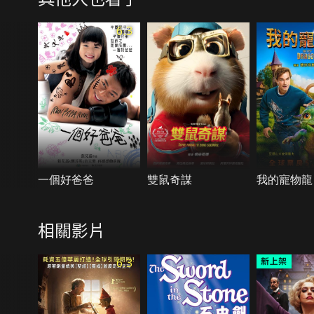
6.3
一個好爸爸
雙鼠奇謀
我的寵物龍
相關影片
6.3