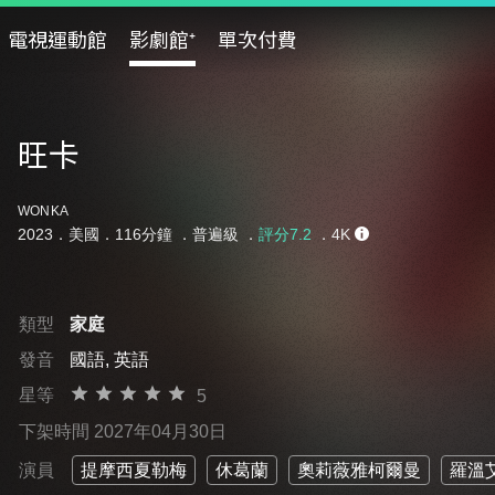
電視運動館
影劇館⁺
單次付費
旺卡
WONKA
2023．美國．116分鐘 ．
普遍級
．
評分7.2
．4K
類型
家庭
發音
國語, 英語
星等
5
下架時間 2027年04月30日
演員
提摩西夏勒梅
休葛蘭
奧莉薇雅柯爾曼
羅溫