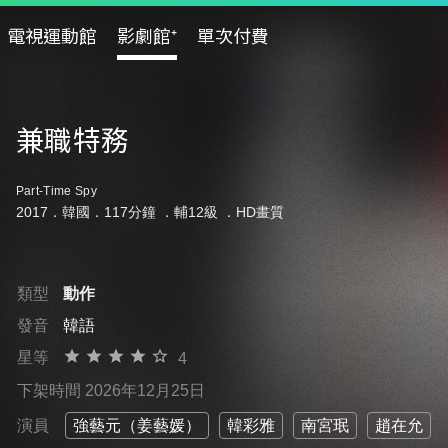
電視運動館
影劇館⁺
單次付費
兼職特務
Part-Time Spy
2017．韓國．117分鐘 ．
輔12級
．HD畫質
類型
動作
發音
韓語
星等
4
下架時間 2026年12月25日
演員
強藝元（姜藝媛）
韓彩雅
南宮珉
趙在允