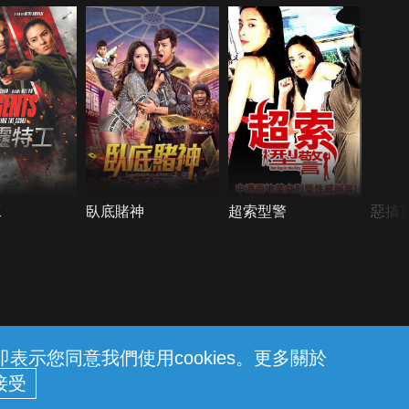
工
臥底賭神
超索型警
惡搞
示您同意我們使用cookies。更多關於