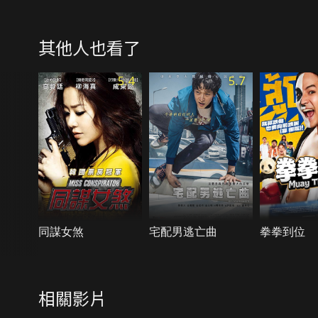
其他人也看了
5.4
5.7
同謀女煞
宅配男逃亡曲
拳拳到位
相關影片