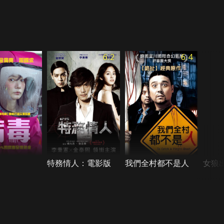
6.2
6.4
特務情人：電影版
我們全村都不是人
女狼