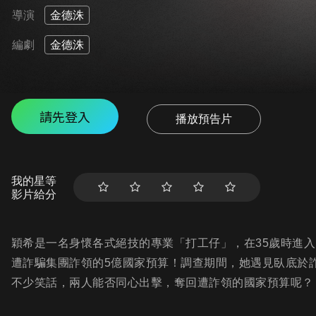
導演
金德洙
編劇
金德洙
請先登入
播放預告片
我的星等
影片給分
穎希是一名身懷各式絕技的專業「打工仔」，在35歲時進
遭詐騙集團詐領的5億國家預算！調查期間，她遇見臥底於
不少笑話，兩人能否同心出擊，奪回遭詐領的國家預算呢？