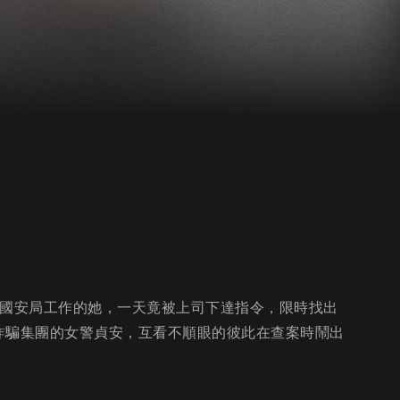
入國安局工作的她，一天竟被上司下達指令，限時找出
詐騙集團的女警貞安，互看不順眼的彼此在查案時鬧出