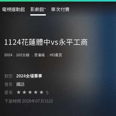
電視運動館
影劇館⁺
單次付費
1124花蓮體中vs永平工商
2024．102分鐘 ．
普遍級
．HD畫質
類型
2024全場賽事
發音
國語
星等
5
下架時間 2026年07月31日