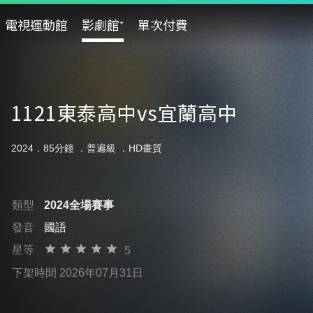
電視運動館
影劇館⁺
單次付費
1121東泰高中vs宜蘭高中
2024．85分鐘 ．
普遍級
．HD畫質
類型
2024全場賽事
發音
國語
星等
5
下架時間 2026年07月31日