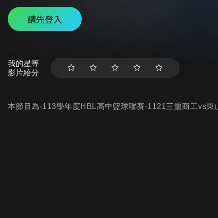
請先登入
我的星等
影片給分
本節目為-113學年度HBL高中籃球聯賽-1121三重商工vs