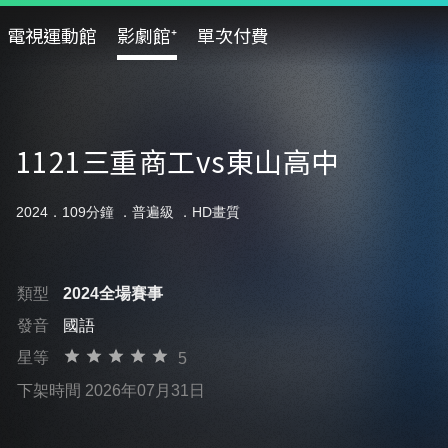
電視運動館
影劇館⁺
單次付費
1121三重商工vs東山高中
2024．109分鐘 ．
普遍級
．HD畫質
類型
2024全場賽事
發音
國語
星等
5
下架時間 2026年07月31日