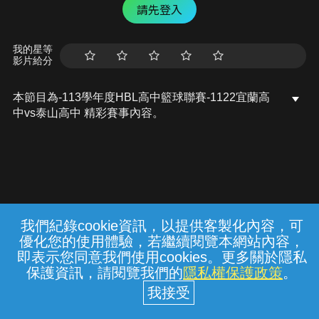
請先登入
我的星等
影片給分
本節目為-113學年度HBL高中籃球聯賽-1122宜蘭高
中vs泰山高中 精彩賽事內容。
我們紀錄cookie資訊，以提供客製化內容，可
{{notifyMsg}}
優化您的使用體驗，若繼續閱覽本網站內容，
常見問題
線上客服
服務條款
隱私權保護
即表示您同意我們使用cookies。更多關於隱私
保護資訊，請閱覽我們的
隱私權保護政策
。
中華電信股份有限公司個人家庭分公司
(統一編號：96979949) © 2026