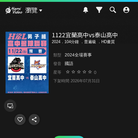
Hami Video
瀏覽
1122宜蘭高中vs泰山高中
2024．104分鐘 ．
普遍級
．HD畫質
2024全場賽事
類型
國語
發音
0
星等
下架時間 2026年07月31日