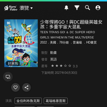
Hami Video
瀏覽
少年悍將GO！與DC超級英雄女
孩：多重宇宙大混亂
TEEN TITANS GO! ＆ DC SUPER HERO
GIRLS: MAYHEM IN THE MULTIVERSE
2022．美國．78分鐘 ．
普遍級
．HD畫質
動畫
類型
英語
發音
好萊塢
3.3
星等
下架時間 2027年04月30日
演員
金伯利布魯克斯
葛瑞格塞普斯