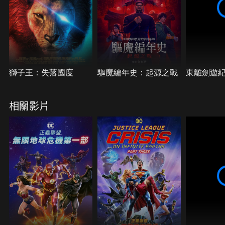
獅子王：失落國度
驅魔編年史：起源之戰
東離劍遊
相關影片