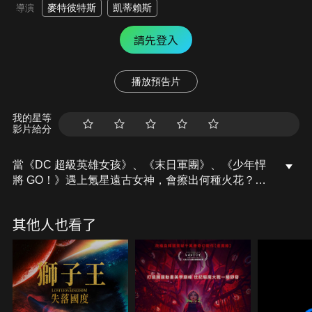
麥特彼特斯
凱蒂賴斯
導演
請先登入
播放預告片
我的星等
影片給分
當《DC 超級英雄女孩》、《末日軍團》、《少年悍
將 GO！》遇上氪星遠古女神，會擦出何種火花？當
然免不了一番大亂鬥！在氪星護身符的加持下，雷克
斯路瑟夥同超級惡棍，綁架了地球上所有的超級英
其他人也看了
雄。如今，只有超級英雄女孩能與末日軍團抗衡了。
這群女孩必須穿梭於各個次元，從幻影空間救出其他
英雄。然而，混亂當前，她們誤入了另一個宇宙，陷
入混淆之中，難辨正邪。這場 DC 宇宙的傳奇戰役，
能否守護地球逃過一劫？