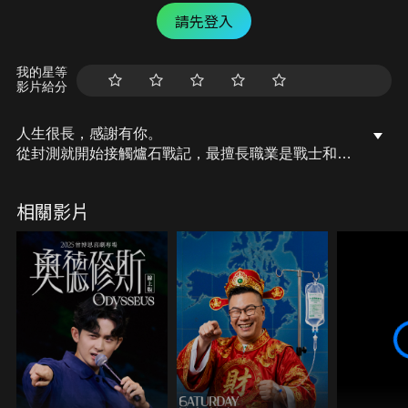
請先登入
我的星等
影片給分
人生很長，感謝有你。
從封測就開始接觸爐石戰記，最擅長職業是戰士和牧
師，狼人戰創始者。
OSkomodo 亂世不彰，蛇道生機；凡我蛇族，快快甦
相關影片
醒。
從陰暗幽霾的蛇界森林甦醒吧， 趁此良機，莫再猶
豫，恭請蛇界至尊雙飛寶典！
OSkomodo 還不一起加入蛇教跟著教主一起前進!