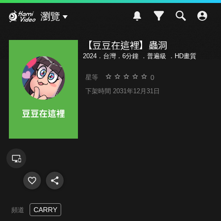
Hami Video
瀏覽
【豆豆在這裡】蟲洞
2024．台灣．6分鐘 ．
普遍級
．HD畫質
0
星等
下架時間 2031年12月31日
CARRY
頻道