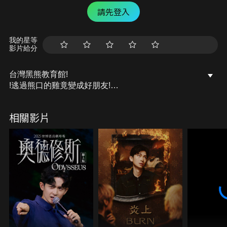
請先登入
我的星等
影片給分
台灣黑熊教育館!
!逃過熊口的雞竟變成好朋友!
世界八種熊 懶熊跟老虎打架!?
眼鏡熊超像浣熊!
相關影片