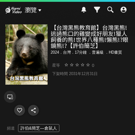
Hami Video
瀏覽
【台灣黑熊教育館】台灣黑熊!
逃過熊口的雞變成好朋友!獵人
飼養的熊!世界八種熊!懶熊!?眼
鏡熊!?【許伯簡芝】
2024．台灣．17分鐘 ．
普遍級
．HD畫質
0
星等
下架時間 2031年12月31日
許伯&簡芝—倉鼠人
頻道