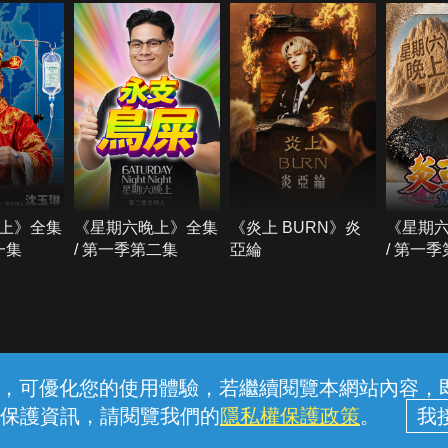
上》全集
《星期六晚上》全集
《炎上 BURN》炎
《星期
一集
/ 第一季第二集
亞綸
/ 第一
常見問題
線上客服
服務條款
隱私權保護
內容，可優化您的使用體驗，若繼續閱覽本網站內容，即表
保護資訊，請閱覽我們的
隱私權保護政策
。
中華電信股份有限公司個人家庭分公司 (統一編號：96979949) © 2026