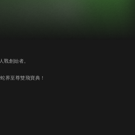
人戰創始者。
請蛇界至尊雙飛寶典！