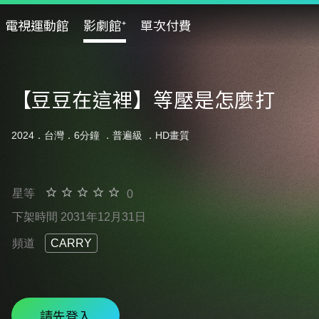
電視運動館
影劇館⁺
單次付費
【豆豆在這裡】等壓是怎麼打
2024．台灣．6分鐘 ．
普遍級
．HD畫質
星等
0
下架時間 2031年12月31日
頻道
CARRY
請先登入