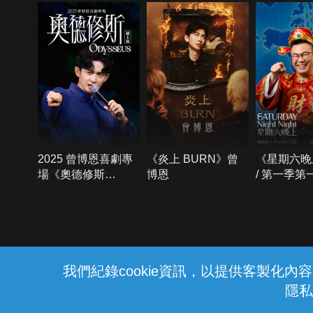
2025 曾博恩喜劇專
《炎上 BURN》曾
《星期六晚
場《奧德修斯
博恩
/ 第一季第
Odysseus》
{{notifyMsg}}
我們紀錄cookie資訊，以提供客製化
隱私