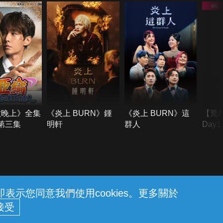
六晚上》全集
《炎上 BURN》鍾
《炎上 BURN》這
【荒
季第三集
明軒
群人
Day
難所
不了
示您同意我們使用cookies。更多關於