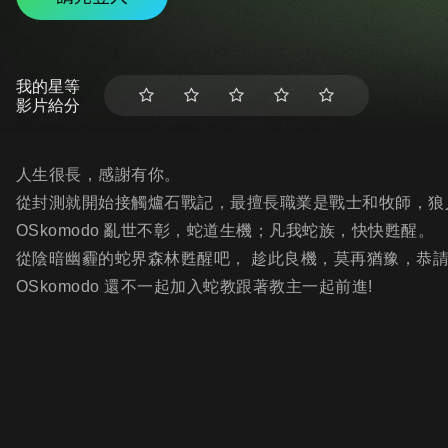
我的星等
影片給分
人生很長，感謝有你。
從封測就開始接觸爐石戰記，最擅長職業是戰士和牧師，狼
OSkomodo 亂世不彰，蛇道生機；凡我蛇族，快快甦醒。
從陰暗幽霾的蛇界森林甦醒吧， 趁此良機，莫再猶豫，恭
OSkomodo 還不一起加入蛇教跟著教主一起前進!