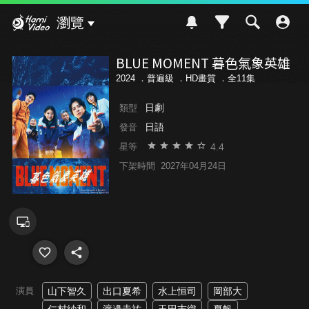
Hami Video
瀏覽
BLUE MOMENT 暮色氣象英雄
2024 ．
普遍級
．HD畫質 ．全11集
日劇
類型
日語
發音
4.4
星等
下架時間
2027年04月24日
演員
山下智久
出口夏希
水上恒司
岡部大