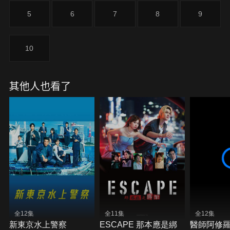
5
6
7
8
9
10
其他人也看了
全12集
全11集
全12集
新東京水上警察
ESCAPE 那本應是綁
醫師阿修