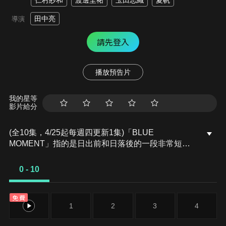
仁村紗和
渡邊圭祐
玉田志織
夏帆
田中亮
導演
請先登入
播放預告片
我的星等
影片給分
(全10集，4/25起每週四更新1集)「BLUE
MOMENT」指的是日出前和日落後的一段非常短暫
的時間，每到這個時候，整個城市便會沐浴在深藍色
之中。能看到藍色時刻，也意味著能夠平安迎來一如
0 - 10
往常的早晨... 人們的性命隨時受到巨大自然災害威
脅，為了防止傷亡擴大，特別災害對策總部 SDM 應
免費
運而生。在天才氣象學家晴原柑九朗的帶領下，成員
0
1
2
3
4
們發揮各自的智慧與知識在災害前線賭命救援！