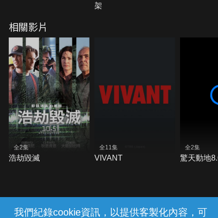
架
相關影片
全2集
全11集
全2集
浩劫毀滅
VIVANT
驚天動地8.
我們紀錄cookie資訊，以提供客製化內容，可
{{notifyMsg}}