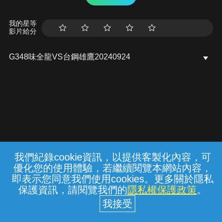
我的星等
影片給分
G348味全龍VS台鋼雄鷹20240924
我們紀錄cookie資訊，以提供客製化內容，可
{{notifyMsg}}
優化您的使用體驗，若繼續閱覽本網站內容，
常見問題
線上客服
服務條款
隱私權保護
即表示您同意我們使用cookies。更多關於隱私
保護資訊，請閱覽我們的
隱私權保護政策
。
中華電信股份有限公司個人家庭分公司
(統一編號：96979949) © 2026