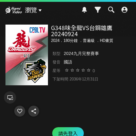
Hami Video
瀏覽
G348味全龍VS台鋼雄鷹
20240924
2024．180分鐘 ．
普遍級
．HD畫質
2024九月完整賽事
類型
國語
發音
0
星等
下架時間 2036年12月31日
請先登入