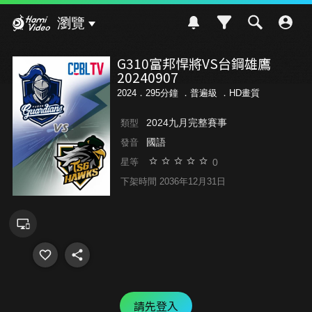
Hami Video
瀏覽
G310富邦悍將VS台鋼雄鷹
20240907
2024．295分鐘 ．
普遍級
．HD畫質
2024九月完整賽事
類型
國語
發音
0
星等
下架時間 2036年12月31日
請先登入