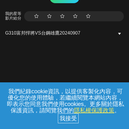
我的星等
影片給分
G310富邦悍將VS台鋼雄鷹20240907
我們紀錄cookie資訊，以提供客製化內容，可
{{notifyMsg}}
優化您的使用體驗，若繼續閱覽本網站內容，
常見問題
線上客服
服務條款
隱私權保護
即表示您同意我們使用cookies。更多關於隱私
保護資訊，請閱覽我們的
隱私權保護政策
。
中華電信股份有限公司個人家庭分公司
(統一編號：96979949) © 2026