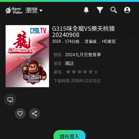
Hami Video
瀏覽
G315味全龍VS樂天桃猿
20240908
2024．174分鐘 ．
普遍級
．HD畫質
2024九月完整賽事
類型
國語
發音
0
星等
下架時間 2036年12月31日
請先登入