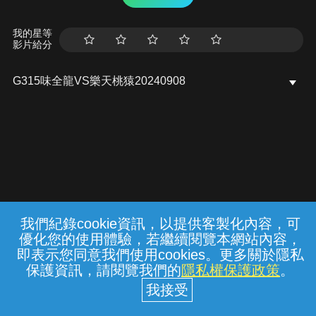
我的星等
影片給分
G315味全龍VS樂天桃猿20240908
我們紀錄cookie資訊，以提供客製化內容，可
{{notifyMsg}}
優化您的使用體驗，若繼續閱覽本網站內容，
常見問題
線上客服
服務條款
隱私權保護
即表示您同意我們使用cookies。更多關於隱私
保護資訊，請閱覽我們的
隱私權保護政策
。
中華電信股份有限公司個人家庭分公司
(統一編號：96979949) © 2026