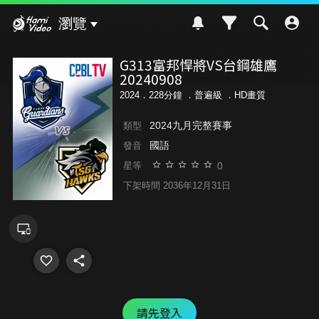
Hami Video
瀏覽
G313富邦悍將VS台鋼雄鷹
20240908
2024．228分鐘 ．
普遍級
．HD畫質
2024九月完整賽事
類型
國語
發音
0
星等
下架時間 2036年12月31日
請先登入