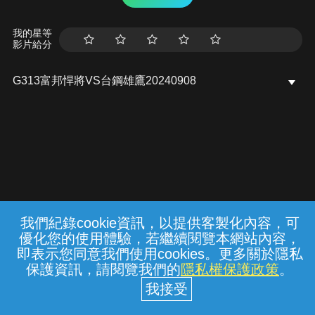
我的星等
影片給分
G313富邦悍將VS台鋼雄鷹20240908
我們紀錄cookie資訊，以提供客製化內容，可
{{notifyMsg}}
優化您的使用體驗，若繼續閱覽本網站內容，
常見問題
線上客服
服務條款
隱私權保護
即表示您同意我們使用cookies。更多關於隱私
保護資訊，請閱覽我們的
隱私權保護政策
。
中華電信股份有限公司個人家庭分公司
(統一編號：96979949) © 2026