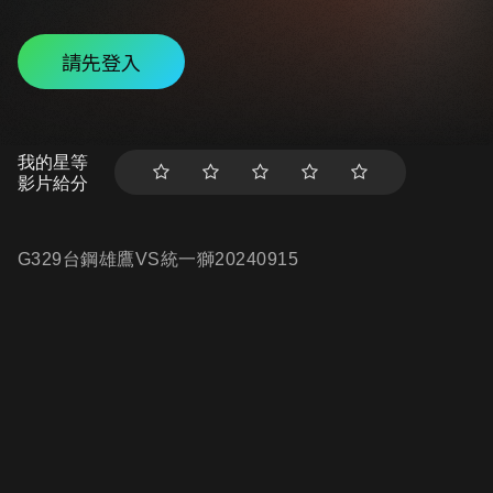
請先登入
我的星等
影片給分
G329台鋼雄鷹VS統一獅20240915