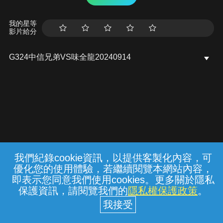
我的星等
影片給分
G324中信兄弟VS味全龍20240914
我們紀錄cookie資訊，以提供客製化內容，可
{{notifyMsg}}
優化您的使用體驗，若繼續閱覽本網站內容，
常見問題
線上客服
服務條款
隱私權保護
即表示您同意我們使用cookies。更多關於隱私
保護資訊，請閱覽我們的
隱私權保護政策
。
中華電信股份有限公司個人家庭分公司
(統一編號：96979949) © 2026