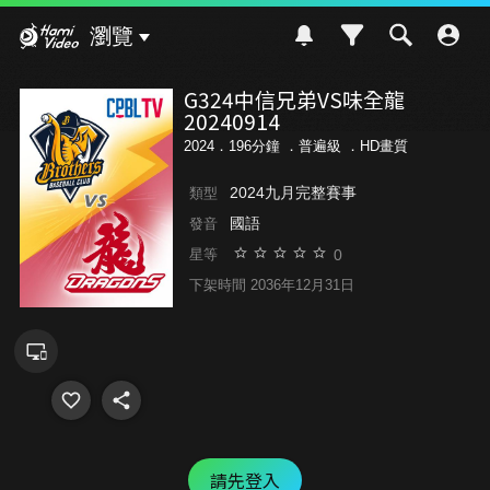
Hami Video
瀏覽
G324中信兄弟VS味全龍
20240914
2024．196分鐘 ．
普遍級
．HD畫質
2024九月完整賽事
類型
國語
發音
0
星等
下架時間 2036年12月31日
請先登入