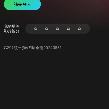
請先登入
我的星等
影片給分
G297統一獅VS味全龍20240831