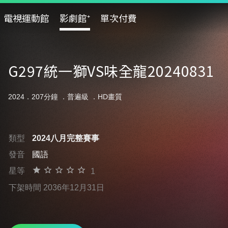
電視運動館
影劇館⁺
單次付費
G297統一獅VS味全龍20240831
2024．207分鐘 ．
普遍級
．HD畫質
類型
2024八月完整賽事
發音
國語
星等
1
下架時間 2036年12月31日