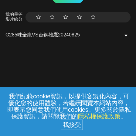
我的星等
影片給分
G285味全龍VS台鋼雄鷹20240825
我們紀錄cookie資訊，以提供客製化內容，可
{{notifyMsg}}
優化您的使用體驗，若繼續閱覽本網站內容，
常見問題
線上客服
服務條款
隱私權保護
即表示您同意我們使用cookies。更多關於隱私
保護資訊，請閱覽我們的
隱私權保護政策
。
中華電信股份有限公司個人家庭分公司
(統一編號：96979949) © 2026