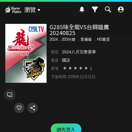
Hami Video
瀏覽
G285味全龍VS台鋼雄鷹
20240825
2024．203分鐘 ．
普遍級
．HD畫質
2024八月完整賽事
類型
國語
發音
5
星等
下架時間 2036年12月31日
請先登入