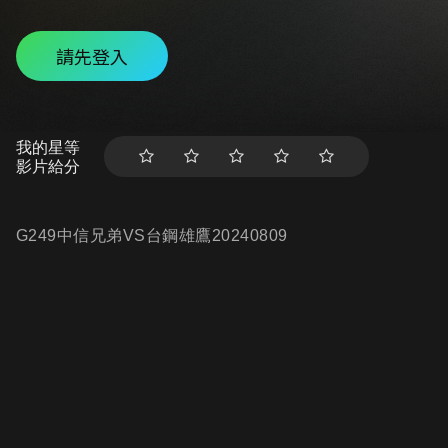
請先登入
我的星等
影片給分
G249中信兄弟VS台鋼雄鷹20240809