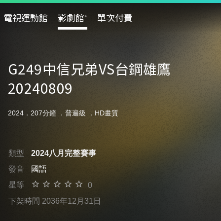
電視運動館
影劇館⁺
單次付費
G249中信兄弟VS台鋼雄鷹
20240809
2024．207分鐘 ．
普遍級
．HD畫質
類型
2024八月完整賽事
發音
國語
星等
0
下架時間 2036年12月31日