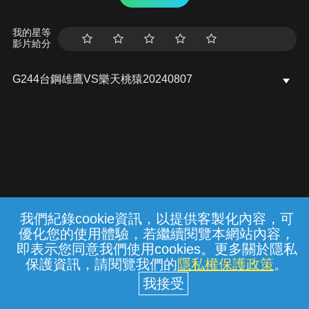
我的星等
影片給分
G244台鋼雄鷹VS樂天桃猿20240807
我們紀錄cookie資訊，以提供客製化內容，可
{{notifyMsg}}
優化您的使用體驗，若繼續閱覽本網站內容，
常見問題
線上客服
服務條款
隱私權保護
即表示您同意我們使用cookies。更多關於隱私
保護資訊，請閱覽我們的
隱私權保護政策
。
中華電信股份有限公司個人家庭分公司
(統一編號：96979949) © 2026