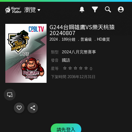
Hami Video
瀏覽
G244台鋼雄鷹VS樂天桃猿
20240807
2024．189分鐘 ．
普遍級
．HD畫質
2024八月完整賽事
類型
國語
發音
0
星等
下架時間 2036年12月31日
請先登入