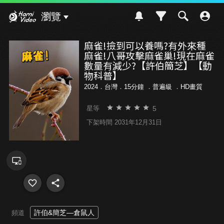
Hami Video
瀏覽
麻雀!撿到可以養嗎?有外來種
麻雀!八哥攻擊麻雀巢!現在麻雀
數量有減少?【許伯簡芝】【動
物科普】
2024．台灣．15分鐘 ．
普遍級
．HD畫質
5
星等
下架時間 2031年12月31日
許伯&簡芝—倉鼠人
頻道