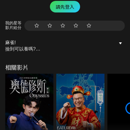
請先登入
我的星等
影片給分
麻雀!
撿到可以養嗎?
有外來種麻雀!
直擊八哥攻擊麻雀巢!
相關影片
現在麻雀數量有減少嗎?
那就開始今天的影片吧!