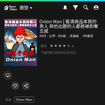
Hami Video
瀏覽
Onion Man | 看清商品本質的
男人 與他出遊的人都將被剝奪
五感
2024．台灣．8分鐘 ．
普遍級
．HD畫質
4
星等
下架時間 2031年12月31日
Onion Man
頻道