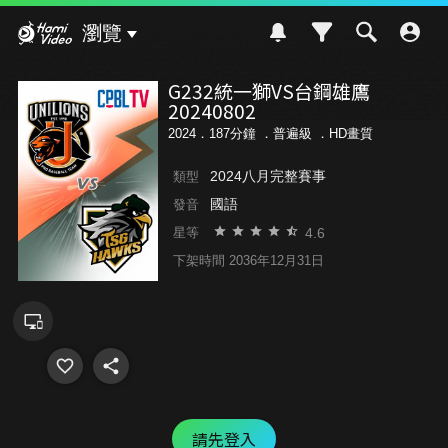
Hami Video
瀏覽
G232統一獅VS台鋼雄鷹
20240802
2024．187分鐘 ．
普遍級
．HD畫質
2024八月完整賽事
類型
國語
發音
4.6
星等
下架時間 2036年12月31日
請先登入