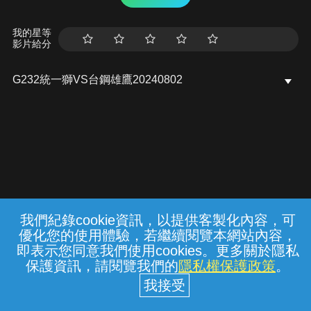
我的星等
影片給分
G232統一獅VS台鋼雄鷹20240802
我們紀錄cookie資訊，以提供客製化內容，可
{{notifyMsg}}
優化您的使用體驗，若繼續閱覽本網站內容，
常見問題
線上客服
服務條款
隱私權保護
即表示您同意我們使用cookies。更多關於隱私
保護資訊，請閱覽我們的
隱私權保護政策
。
中華電信股份有限公司個人家庭分公司
(統一編號：96979949) © 2026