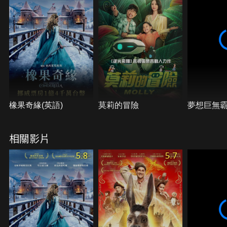
橡果奇緣(英語)
莫莉的冒險
夢想巨無
相關影片
5.8
5.7