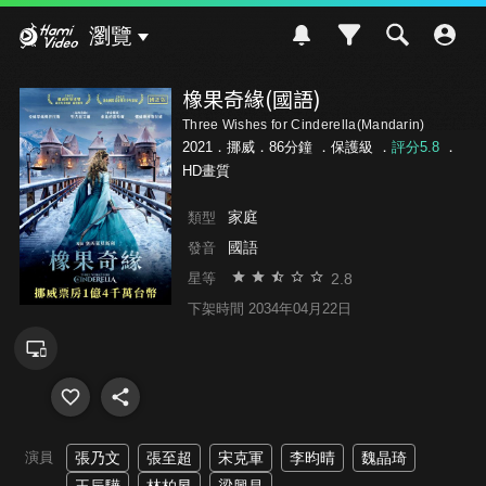
Hami Video
瀏覽
橡果奇緣(國語)
Three Wishes for Cinderella(Mandarin)
2021．挪威．86分鐘 ．
保護級
．
評分5.8
．
HD畫質
家庭
類型
國語
發音
2.8
星等
下架時間 2034年04月22日
演員
張乃文
張至超
宋克軍
李昀晴
魏晶琦