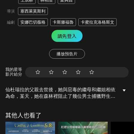
王辰驊
林柏昱
梁興昌
塞西萊莫斯利
導演
安娜巴切薇格
卡斯滕福魯
卡蜜拉克洛格斯文
編劇
請先登入
播放預告片
我的星等
影片給分
仙杜瑞拉的父親去世後，她與惡毒的繼母和繼姐相依
為命，某天，她在森林裡阻止了幾位男士捕獵野生動
物，其中一位便是英俊的王子，兩人一見鍾情，王子
需要在下一次舞會找到合適的新娘，但仙杜瑞拉卻不
其他人也看了
能參加，管家阿福給她三顆神奇的榛果，鼓勵她偷偷
參加舞會追求幸福，仙杜瑞拉能否擺脫繼母的束縛，
5.8
找到真愛？