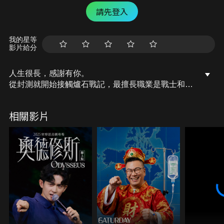
請先登入
我的星等
影片給分
人生很長，感謝有你。
從封測就開始接觸爐石戰記，最擅長職業是戰士和牧
師，狼人戰創始者。
OSkomodo 亂世不彰，蛇道生機；凡我蛇族，快快甦
相關影片
醒。
從陰暗幽霾的蛇界森林甦醒吧， 趁此良機，莫再猶
豫，恭請蛇界至尊雙飛寶典！
OSkomodo 還不一起加入蛇教跟著教主一起前進!