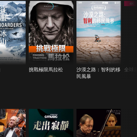
山
挑戰極限馬拉松
沙漠之路：智利的移
全球
民風暴