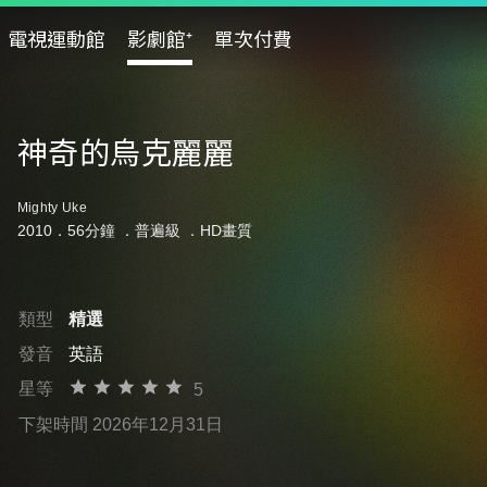
電視運動館
影劇館⁺
單次付費
神奇的烏克麗麗
Mighty Uke
2010．56分鐘 ．
普遍級
．HD畫質
類型
精選
發音
英語
星等
5
下架時間 2026年12月31日