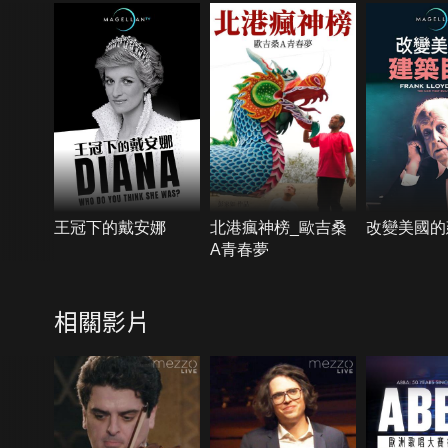
王冠下的戴安娜
北港瘋神榜_歐吉桑
改變美國的
A青春夢
相關影片