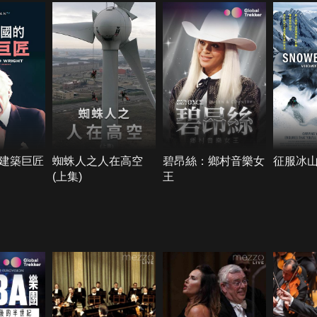
建築巨匠
蜘蛛人之人在高空
碧昂絲：鄉村音樂女
征服冰
(上集)
王