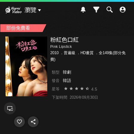
Hami Video
瀏覽
部份免費看
粉紅色口紅
Pink Lipstick
2010 ．
普遍級
．HD畫質 ．全149集(部分免
費)
韓劇
類型
韓語
發音
4.5
星等
下架時間
2026年09月30日