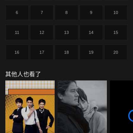
功與愛情！《粉紅色口紅》是由朴恩惠(《大長
今》)、李周炫(《邪惡與瘋狂》)、朴珖賢(《愛到最
6
7
8
9
10
後》)、徐有晶(《紅丹心》) 領銜主演。
11
12
13
14
15
16
17
18
19
20
其他人也看了