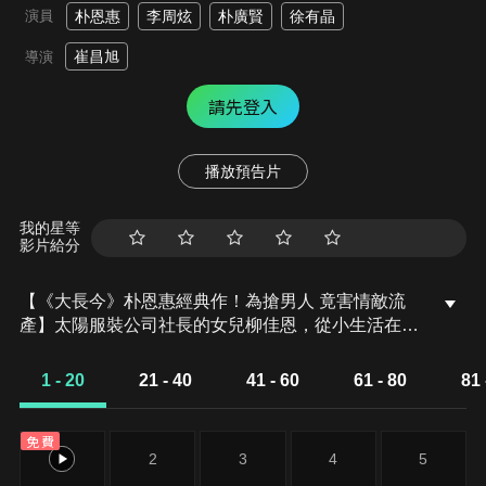
演員
朴恩惠
李周炫
朴廣賢
徐有晶
崔昌旭
導演
請先登入
播放預告片
我的星等
影片給分
【《大長今》朴恩惠經典作！為搶男人 竟害情敵流
產】太陽服裝公司社長的女兒柳佳恩，從小生活在富
裕的環境，對愛情有著極大嚮往，但七歲時弄丟了弟
弟後，患上恐懼症，父母也因此離婚。與美蘭原本是
1 - 20
21 - 40
41 - 60
61 - 80
81 
好友，當美蘭出國留學回來後，佳恩介紹男友廷禹給
美蘭認識，美蘭發現竟然是自己在國外交往的男友；
免費
金錢慾望與權力讓廷禹放棄美蘭選擇佳恩，但命運的
1
2
3
4
5
捉弄卻讓佳恩透過三段婚姻，找回屬於自己該有的成