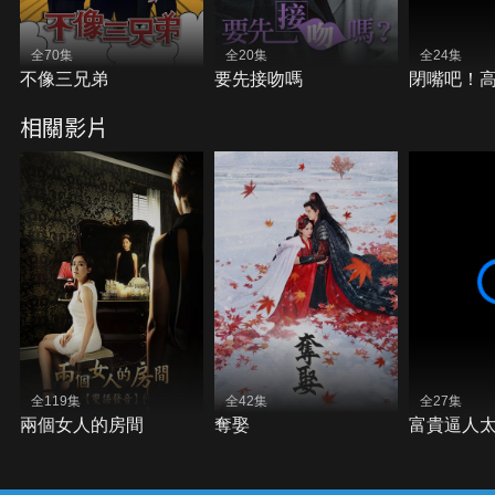
全70集
全20集
全24集
不像三兄弟
要先接吻嗎
閉嘴吧！
相關影片
全119集
全42集
全27集
兩個女人的房間
奪娶
富貴逼人