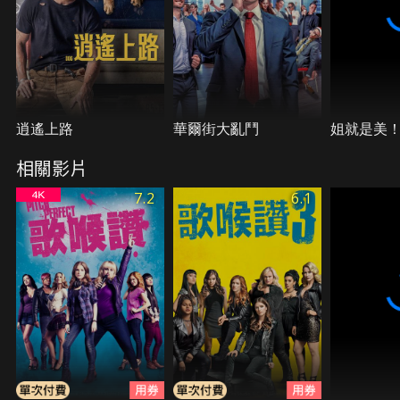
逍遙上路
華爾街大亂鬥
姐就是美
相關影片
7.2
6.1