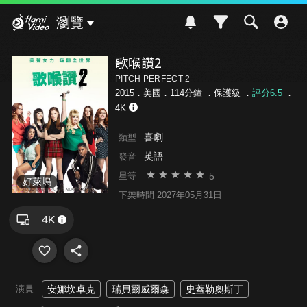
Hami Video
瀏覽
歌喉讚2
PITCH PERFECT 2
2015．美國．114分鐘 ．
保護級
．
評分6.5
．
4K
喜劇
類型
英語
發音
5
星等
好萊塢
下架時間 2027年05月31日
演員
安娜坎卓克
瑞貝爾威爾森
史蓋勒奧斯丁