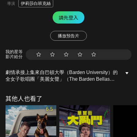
伊莉莎白班克絲
導演
請先登入
播放預告片
我的星等
影片給分
劇情承接上集來自巴頓大學（Barden University）的
全女子歌唱團「美麗女聲」（The Barden Bellas）
贏得了全國大學阿卡貝拉國際錦標賽（ICCA）冠
軍，成為了史上第一支贏得冠軍的全女子歌唱團，知
其他人也看了
名度也隨之展開，續集開場「美麗女聲」應邀在總統
生日當日表演，不料成員胖艾美表演中途出了洋相害
6.5
得現場所有人尷尬，成員們就讀的巴頓大學名譽也跟
著受影響，「美麗女聲」因而被禁止巡迴演出，為了
挽回名譽，「美麗女聲」朝著世界阿卡貝拉錦標賽冠
軍努力。