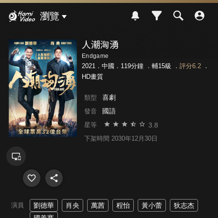
Hami Video
瀏覽
人潮洶湧
Endgame
2021．中國．119分鐘 ．
輔15級
．
評分6.2
．
HD畫質
喜劇
類型
國語
發音
3.8
星等
下架時間 2030年12月30日
演員
劉德華
肖央
萬茜
程怡
黃小蕾
狄志杰