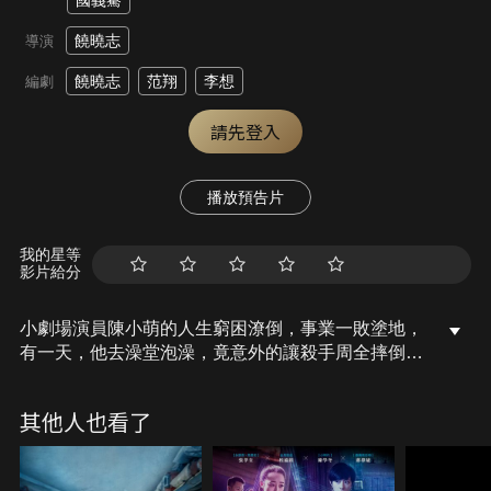
國義騫
饒曉志
導演
饒曉志
范翔
李想
編劇
請先登入
播放預告片
我的星等
影片給分
小劇場演員陳小萌的人生窮困潦倒，事業一敗塗地，
有一天，他去澡堂泡澡，竟意外的讓殺手周全摔倒失
憶，演員和殺手交換了身分，從醫院醒來的殺手失去
記憶，誤以為自己是走投無路的演員，在偶然結識的
其他人也看了
單親媽媽李想的幫助下，他重新認識作為演員的自
己，探索前進的方向，在這過程中他和李想的內心也
悄悄發生變化…