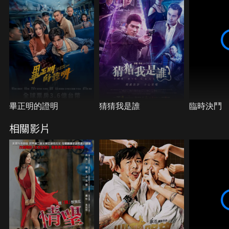
畢正明的證明
猜猜我是誰
臨時決鬥
相關影片