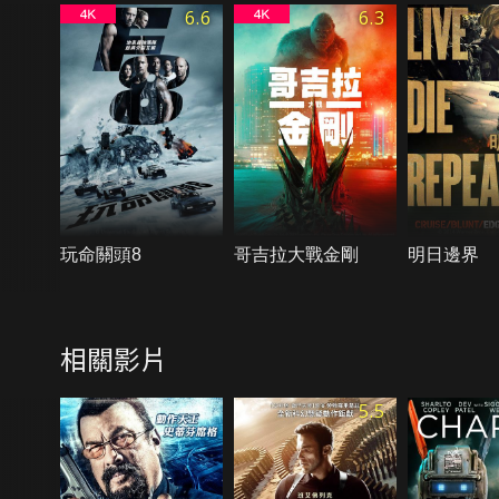
6.6
6.3
玩命關頭8
哥吉拉大戰金剛
明日邊界
相關影片
5.5