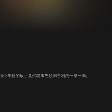
這位年輕的殺手竟然能事先預測亨利的一舉一動。