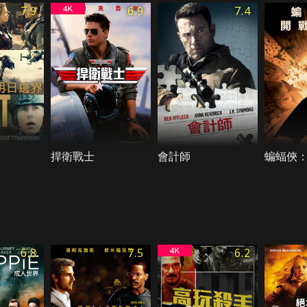
7.9
6.9
7.4
捍衛戰士
會計師
蝙蝠俠
6.8
7.5
6.2