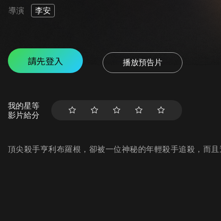
導演
李安
請先登入
播放預告片
我的星等
影片給分
頂尖殺手亨利布羅根，卻被一位神秘的年輕殺手追殺，而且