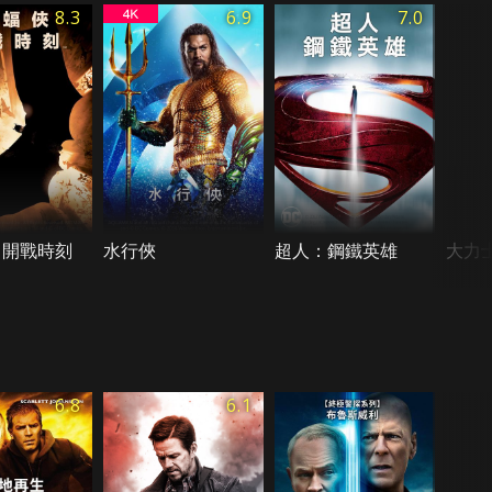
8.3
6.9
7.0
：開戰時刻
水行俠
超人：鋼鐵英雄
大力
6.8
6.1