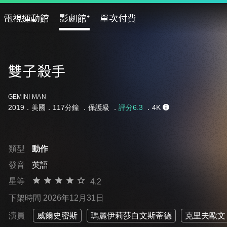
電視運動館
影劇館⁺
單次付費
雙子殺手
GEMINI MAN
2019．美國．117分鐘 ．
保護級
．
評分6.3
．4K
類型
動作
發音
英語
星等
4.2
下架時間 2026年12月31日
演員
威爾史密斯
瑪麗伊莉莎白文斯蒂德
克里夫歐文