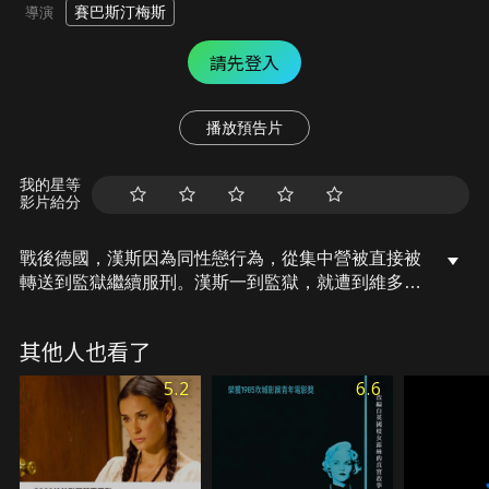
賽巴斯汀梅斯
導演
請先登入
播放預告片
我的星等
影片給分
戰後德國，漢斯因為同性戀行為，從集中營被直接被
轉送到監獄繼續服刑。漢斯一到監獄，就遭到維多的
鄙視。但兩人因共處一室而逐漸熟識。擅長刺青的維
多，主動幫漢斯去除烙在他身上的納粹編碼。而當維
其他人也看了
多犯錯，漢斯也代他被關禁閉。因為無法放棄做自
己，漢斯不久又因為同性戀行為再度入獄。當他與維
5.2
6.6
多在獄中再次相遇時，這兩個頻遭社會遺棄羞辱的男
人，漸漸發展出一種無法被定義的愛…。就在此時，
德國宣布廢除了175條款…。