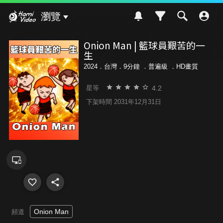
Hami Video
瀏覽
Onion Man | 籃球員艱苦的一
生
2024．台灣．9分鐘 ．
普遍級
．HD畫質
4.2
星等
下架時間 2031年12月31日
Onion Man
頻道