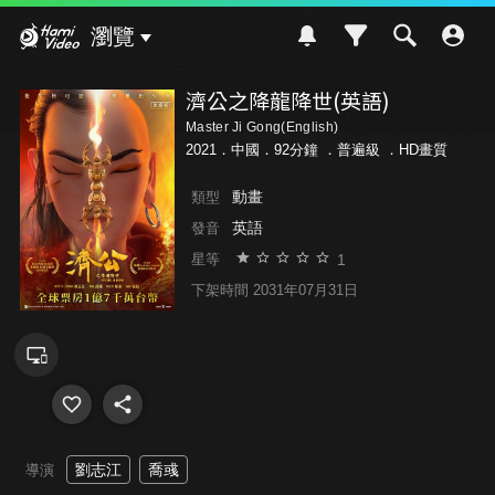
Hami Video
瀏覽
濟公之降龍降世(英語)
Master Ji Gong(English)
2021．中國．92分鐘 ．
普遍級
．HD畫質
動畫
類型
英語
發音
1
星等
下架時間 2031年07月31日
劉志江
喬彧
導演