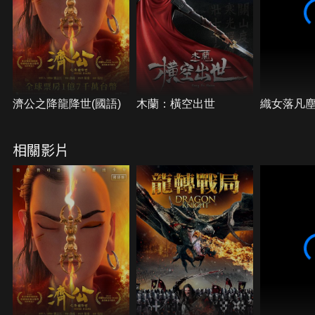
濟公之降龍降世(國語)
木蘭：橫空出世
織女落凡
相關影片