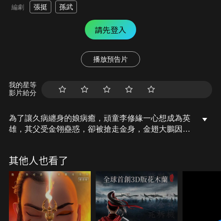
張挺
孫武
編劇
請先登入
播放預告片
我的星等
影片給分
為了讓久病纏身的娘病癒，頑童李修緣一心想成為英
雄，其父受金翎蠱惑，卻被搶走金身，金翅大鵬因此
提前復活、毀滅人間，父子攜手肉身抵抗金翅大鵬，
卻以卵擊石，瀕死的李修緣，頓悟比金身更重要的是
其他人也看了
愛，最終化身降龍羅漢，降龍羅漢放棄果位，從此，
天上少了一名降龍羅漢，世間多了一個濟世救人的活
佛。