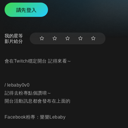
請先登入
我的星等
影片給分
會在Twitch穩定開台 記得來看～
/ lebaby0v0
記得去粉專點個讚唷～
開台活動訊息都會發布在上面的
Facebook粉專：樂樂Lebaby