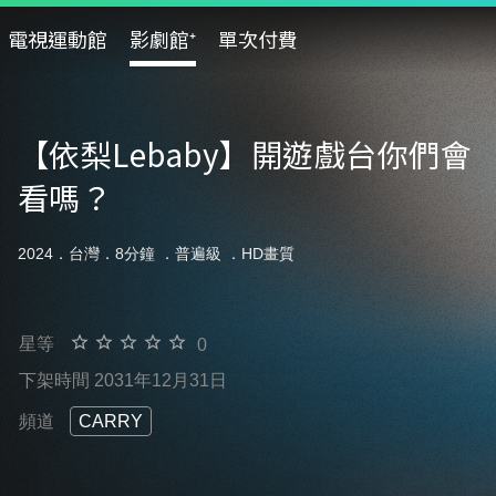
電視運動館
影劇館⁺
單次付費
【依梨Lebaby】開遊戲台你們會
看嗎？
2024．台灣．8分鐘 ．
普遍級
．HD畫質
星等
0
下架時間 2031年12月31日
頻道
CARRY