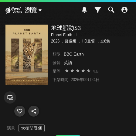
Hami Video
瀏覽
地球脈動S3
Planet Earth III
2023 ．
普遍級
．HD畫質 ．全8集
BBC Earth
類型
英語
發音
4.5
星等
下架時間
2026年09月24日
演員
大衛艾登堡