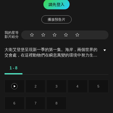
請先登入
播放預告片
我的星等
影片給分
大衛艾登堡呈現新一季的第一集。海岸，兩個世界的
交會處，在這裡動物們在瞬息萬變的環境中努力生
存。
1 - 8
1
2
3
4
5
6
7
8